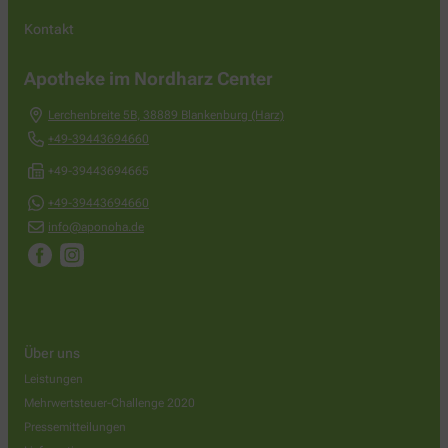
Kontakt
Apotheke im Nordharz Center
Lerchenbreite 5B
,
38889
Blankenburg (Harz)
+49-39443694660
+49-39443694665
+49-39443694660
info@aponoha.de
Über uns
Leistungen
Mehrwertsteuer-Challenge 2020
Pressemitteilungen