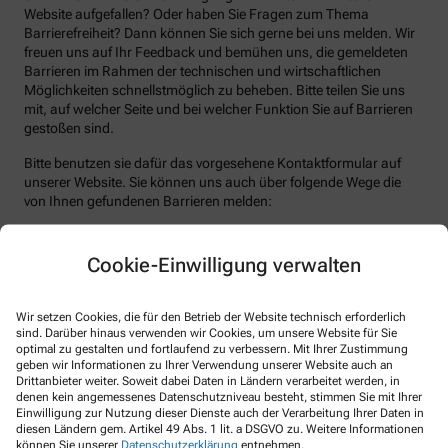
Website aufgefallen? Oder haben Sie Fragen zum Thema
Barrierefreiheit? Dann können Sie sich gerne bei uns melden. Wir
freuen uns auf Ihr Feedback und bemühen uns, die gemeldeten
Barrieren im Rahmen der technischen und wirtschaftlichen
Möglichkeiten schnellstmöglich zu beheben. Bitte teilen Sie uns
mit, auf welcher Seite und bei welcher Funktion Sie auf Barrieren
gestoßen sind.
Bitte benutzen sie dafür das vorgesehene Kontaktformular auf
unserer Website. Sie können uns auch über folgende Wege die
von Ihnen gefundenen Barrieren melden:
E-Mail: info@aponoha.de
Cookie-Einwilligung verwalten
Telefon: +49-39443694660
Telefax: +49-39443694665
Wir setzen Cookies, die für den Betrieb der Website technisch erforderlich
Postanschrift: Lerchenbreite 5B 38889 Blankenburg (Harz)
sind. Darüber hinaus verwenden wir Cookies, um unsere Website für Sie
optimal zu gestalten und fortlaufend zu verbessern. Mit Ihrer Zustimmung
Durchsetzungsverfahren und
geben wir Informationen zu Ihrer Verwendung unserer Website auch an
Marktüberwachungsbehörde
Drittanbieter weiter. Soweit dabei Daten in Ländern verarbeitet werden, in
denen kein angemessenes Datenschutzniveau besteht, stimmen Sie mit Ihrer
Sollten Sie auf Mitteilungen oder Anfragen zur Barrierefreiheit
Einwilligung zur Nutzung dieser Dienste auch der Verarbeitung Ihrer Daten in
diesen Ländern gem. Artikel 49 Abs. 1 lit. a DSGVO zu. Weitere Informationen
keine zufriedenstellenden Antworten erhalten, können Sie sich an
können Sie unserer
Datenschutzerklärung
entnehmen.