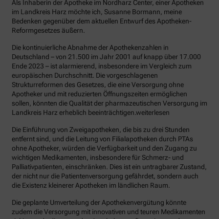
Als Inhaberin der Apotheke im Nordharz Center, einer Apotheken
im Landkreis Harz möchte ich, Susanne Bormann, meine
Bedenken gegenüber dem aktuellen Entwurf des Apotheken-
Reformgesetzes äußern.
Die kontinuierliche Abnahme der Apothekenzahlen in
Deutschland – von 21.500 im Jahr 2001 auf knapp über 17.000
Ende 2023 – ist alarmierend, insbesondere im Vergleich zum
europäischen Durchschnitt. Die vorgeschlagenen
Strukturreformen des Gesetzes, die eine Versorgung ohne
Apotheker und mit reduzierten Öffnungszeiten ermöglichen
sollen, könnten die Qualität der pharmazeutischen Versorgung im
Landkreis Harz erheblich beeinträchtigen.weiterlesen
Die Einführung von Zweigapotheken, die bis zu drei Stunden
entfernt sind, und die Leitung von Filialapotheken durch PTAs
ohne Apotheker, würden die Verfügbarkeit und den Zugang zu
wichtigen Medikamenten, insbesondere für Schmerz- und
Palliativpatienten, einschränken. Dies ist ein untragbarer Zustand,
der nicht nur die Patientenversorgung gefährdet, sondern auch
die Existenz kleinerer Apotheken im ländlichen Raum.
Die geplante Umverteilung der Apothekenvergütung könnte
zudem die Versorgung mit innovativen und teuren Medikamenten