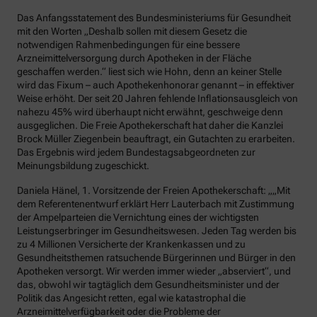
Das Anfangsstatement des Bundesministeriums für Gesundheit
mit den Worten „Deshalb sollen mit diesem Gesetz die
notwendigen Rahmenbedingungen für eine bessere
Arzneimittelversorgung durch Apotheken in der Fläche
geschaffen werden.“ liest sich wie Hohn, denn an keiner Stelle
wird das Fixum – auch Apothekenhonorar genannt – in effektiver
Weise erhöht. Der seit 20 Jahren fehlende Inflationsausgleich von
nahezu 45% wird überhaupt nicht erwähnt, geschweige denn
ausgeglichen. Die Freie Apothekerschaft hat daher die Kanzlei
Brock Müller Ziegenbein beauftragt, ein Gutachten zu erarbeiten.
Das Ergebnis wird jedem Bundestagsabgeordneten zur
Meinungsbildung zugeschickt.
Daniela Hänel, 1. Vorsitzende der Freien Apothekerschaft: „„Mit
dem Referentenentwurf erklärt Herr Lauterbach mit Zustimmung
der Ampelparteien die Vernichtung eines der wichtigsten
Leistungserbringer im Gesundheitswesen. Jeden Tag werden bis
zu 4 Millionen Versicherte der Krankenkassen und zu
Gesundheitsthemen ratsuchende Bürgerinnen und Bürger in den
Apotheken versorgt. Wir werden immer wieder „abserviert“, und
das, obwohl wir tagtäglich dem Gesundheitsminister und der
Politik das Angesicht retten, egal wie katastrophal die
Arzneimittelverfügbarkeit oder die Probleme der