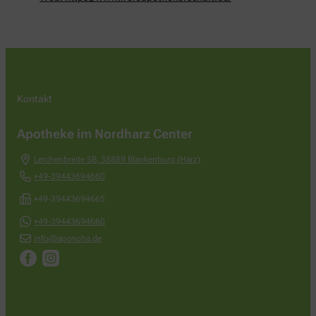
Kontakt
Apotheke im Nordharz Center
Lerchenbreite 5B
,
38889
Blankenburg (Harz)
+49-39443694660
+49-39443694665
+49-39443694660
info@aponoha.de